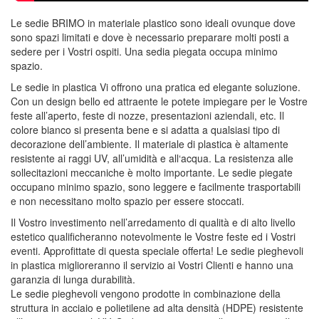
Le sedie BRIMO in materiale plastico sono ideali ovunque dove
sono spazi limitati e dove è necessario preparare molti posti a
sedere per i Vostri ospiti. Una sedia piegata occupa minimo
spazio.
Le sedie in plastica Vi offrono una pratica ed elegante soluzione.
Con un design bello ed attraente le potete impiegare per le Vostre
feste all’aperto, feste di nozze, presentazioni aziendali, etc. Il
colore bianco si presenta bene e si adatta a qualsiasi tipo di
decorazione dell’ambiente. Il materiale di plastica è altamente
resistente ai raggi UV, all’umidità e all‘acqua. La resistenza alle
sollecitazioni meccaniche è molto importante. Le sedie piegate
occupano minimo spazio, sono leggere e facilmente trasportabili
e non necessitano molto spazio per essere stoccati.
Il Vostro investimento nell’arredamento di qualità e di alto livello
estetico qualificheranno notevolmente le Vostre feste ed i Vostri
eventi. Approfittate di questa speciale offerta! Le sedie pieghevoli
in plastica miglioreranno il servizio ai Vostri Clienti e hanno una
garanzia di lunga durabilità.
Le sedie pieghevoli vengono prodotte in combinazione della
struttura in acciaio e polietilene ad alta densità (HDPE) resistente