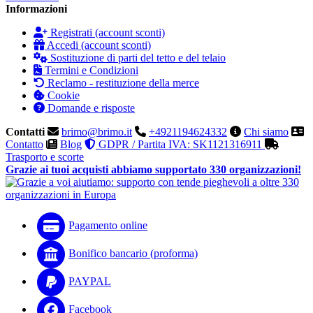
Informazioni
Registrati (account sconti)
Accedi (account sconti)
Sostituzione di parti del tetto e del telaio
Termini e Condizioni
Reclamo - restituzione della merce
Cookie
Domande e risposte
Contatti
brimo@brimo.it
+4921194624332
Chi siamo
Contatto
Blog
GDPR / Partita IVA: SK1121316911
Trasporto e scorte
Grazie ai tuoi acquisti abbiamo supportato 330 organizzazioni!
Pagamento online
Bonifico bancario (proforma)
PAYPAL
Facebook