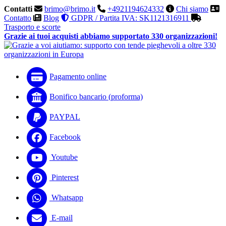
Contatti
brimo@brimo.it
+4921194624332
Chi siamo
Contatto
Blog
GDPR / Partita IVA: SK1121316911
Trasporto e scorte
Grazie ai tuoi acquisti abbiamo supportato 330 organizzazioni!
Pagamento online
Bonifico bancario (proforma)
PAYPAL
Facebook
Youtube
Pinterest
Whatsapp
E-mail